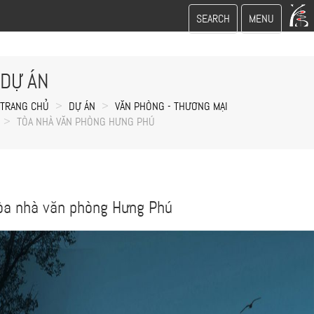
Toggle
Toggle
SEARCH
MENU
search
navigation
DỰ ÁN
TRANG CHỦ
DỰ ÁN
VĂN PHÒNG - THƯƠNG MẠI
TÒA NHÀ VĂN PHÒNG HƯNG PHÚ
òa nhà văn phòng Hưng Phú