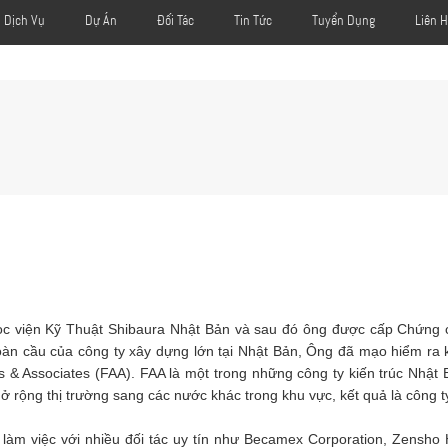
Dịch Vụ
Dự Án
Đối Tác
Tin Tức
Tuyển Dụng
Liên 
c viện Kỹ Thuật Shibaura Nhật Bản và sau đó ông được cấp Chứng ch
àn cầu của công ty xây dựng lớn tại Nhật Bản, Ông đã mạo hiểm ra kh
s & Associates (FAA). FAA là một trong những công ty kiến trúc Nhật
ở rộng thị trường sang các nước khác trong khu vực, kết quả là công
làm việc với nhiều đối tác uy tín như Becamex Corporation, Zensho 